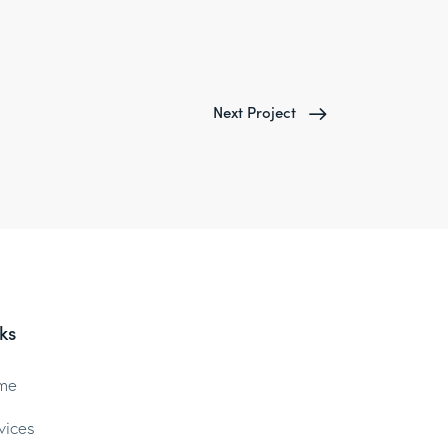
Next Project
ks
me
vices