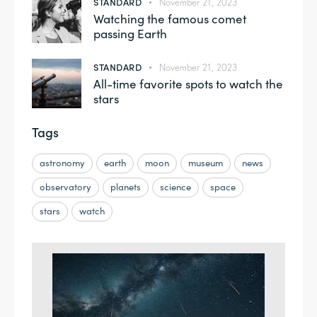
STANDARD
November 21, 2023
Watching the famous comet
passing Earth
STANDARD
November 21, 2023
All-time favorite spots to watch the
stars
Tags
astronomy
earth
moon
museum
news
observatory
planets
science
space
stars
watch